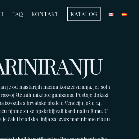
TI
FAQ
KONTAKT
KATALOG
ARINIRANJU
an je od najstarijih načina konzerviranja, jer sol i
u razvoj štetnih mikroorganizama. Postoje dokazi
a izvozila s hrvatske obale u Veneciju još u 14.
ljeću njome su se opskrbljivali kardinali u Rimu. U
a je čak i brodska linija za izvoz marinirane ribe u