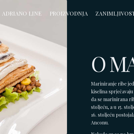
ADRIANO LINE
PROIZVODNJA
ZANIMLJIVOS
O M
Mariniranje ribe jed
kiselina sprječavaj
da se marinirana rib
stoljeću, a u 15. sto
16. stoljeću postojal
Anconu.