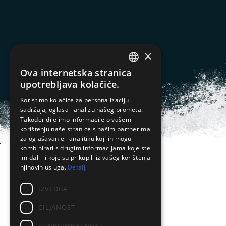
×
Ova internetska stranica
CROATIAN
upotrebljava kolačiće.
ENGLISH
Koristimo kolačiće za personalizaciju
sadržaja, oglasa i analizu našeg prometa.
SPANISH
Također dijelimo informacije o vašem
korištenju naše stranice s našim partnerima
za oglašavanje i analitiku koji ih mogu
kombinirati s drugim informacijama koje ste
im dali ili koje su prikupili iz vašeg korištenja
njihovih usluga.
Detalji
IZVEDBA
CILJANOST