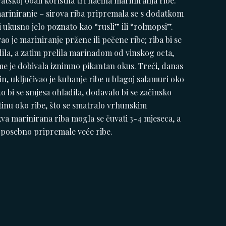
tskoj obali koristila tri načina mariniranja ribe.
mariniranje – sirova riba pripremala se s dodatkom
ući ukusno jelo poznato kao “rusli” ili “rolmopsi”.
ao je mariniranje pržene ili pečene ribe; riba bi se
ila, a zatim prelila marinadom od vinskog octa,
 čime je dobivala iznimno pikantan okus. Treći, danas
in, uključivao je kuhanje ribe u blagoj salamuri oko
o bi se smjesa ohladila, dodavalo bi se začinsko
latinu oko ribe, što se smatralo vrhunskim
kva marinirana riba mogla se čuvati 3-4 mjeseca, a
 posebno pripremale veće ribe.