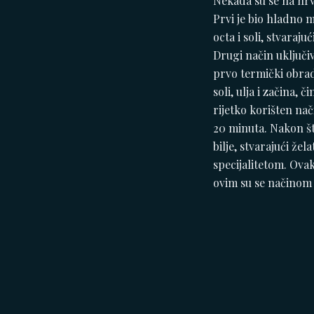
Nekada su se na hrva
Prvi je bio hladno 
octa i soli, stvaraj
Drugi način uključiv
prvo termički obrad
soli, ulja i začina,
rijetko korišten nač
20 minuta. Nakon št
bilje, stvarajući že
specijalitetom. Ova
ovim su se načinom