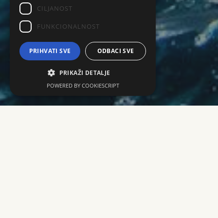
CILJANOST
FUNKCIONALNOST
PRIHVATI SVE
ODBACI SVE
PRIKAŽI DETALJE
POWERED BY COOKIESCRIPT
KONZERVIRANJE
Srdele su dobile ime po Sardiniji, talijanskom otoku na
kojem su ribari nekada pronalazili velika jata ove ribe.
Iako su svježe srdele izuzetno ukusne, zbog svoje
kratke trajnosti najčešće se konzumiraju konzervirane.
Ljudi ih jedu stoljećima, no tek je car Napoleon
Bonaparte popularizirao konzerviranje srdela kako bi