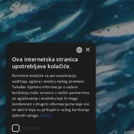
×
Ova internetska stranica
CROATIAN
upotrebljava kolačiće.
ENGLISH
Koristimo kolačiće za personalizaciju
sadržaja, oglasa i analizu našeg prometa.
SPANISH
Također dijelimo informacije o vašem
korištenju naše stranice s našim partnerima
za oglašavanje i analitiku koji ih mogu
kombinirati s drugim informacijama koje ste
im dali ili koje su prikupili iz vašeg korištenja
njihovih usluga.
Detalji
IZVEDBA